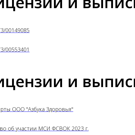
ицензии и выпис
73/00149085
73/00553401
ицензии и выпис
рты ООО "Азбука Здоровья"
во об участии МСИ ФСВОК 2023 г.