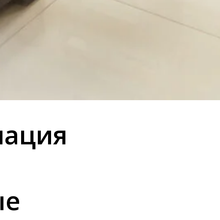
мация
ые