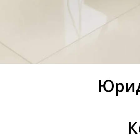
Юрид
К